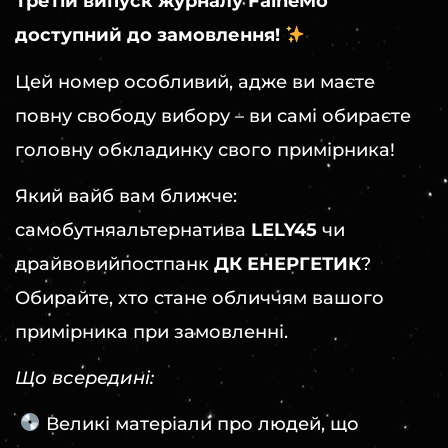
Третій випуск журналу FaineMo
доступний до замовлення!
Цей номер особливий, адже ви маєте
повну свободу вибору – ви самі обираєте
головну обкладинку свого примірника!
Який вайб вам ближче:
самобутняальтернатива
LELY45
чи
драйвовийпостпанк
ДК ЕНЕРГЕТИК
?
Обирайте, хто стане обличчям вашого
примірника при замовленні.
Що всередині:
Великі матеріали про людей, що