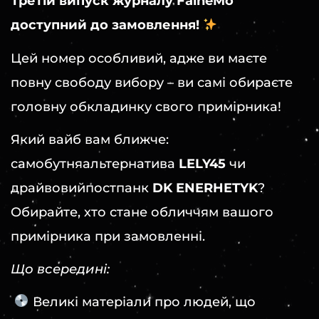
Третій випуск журналу FaineMo
доступний до замовлення!
Цей номер особливий, адже ви маєте
повну свободу вибору – ви самі обираєте
головну обкладинку свого примірника!
Який вайб вам ближче:
самобутняальтернатива
LELY45
чи
драйвовийпостпанк
DK ENERHETYK
?
Обирайте, хто стане обличчям вашого
примірника при замовленні.
Що всередині:
Великі матеріали про людей, що