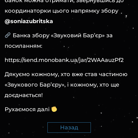
банок можна отримати, звернувшись до
координаторки цього напрямку збору
@soniazubritska
Банка збору «Звуковий Барʼєр» за
посиланням:
https://send.monobank.ua/jar/2WAAauzPf2
Дякуємо кожному, хто вже став частиною
«Звукового Барʼєру», і кожному, хто ще
доєднається!
Рухаємося далі
Назад