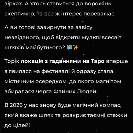
зірках. А хтось ставиться до ворожінь
скептично, та все ж інтерес переважає.
А ви готові зазирнути за завісу
незвіданого, щоб відкрити мультивсесвіт
шляхів майбутнього?
Торік
локація з гаданнями на
Таро
вперше
з’явилася на фестивалі й одразу стала
містичним осередком, до якого магнітом
збиралася черга Файних Людей.
В 2026 у нас знову буде магічний компас,
який вкаже шлях та розкриє таємні стежки
до цілей!