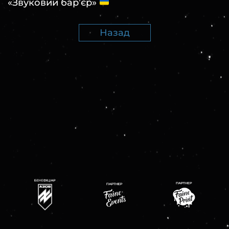
«Звуковий барʼєр»
Назад