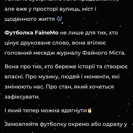
але вже у просторі вулиць, міст і
щоденного життя
Футболка FaineMo
не лише для тих, хто
цінує друковане слово, вона втілює
головний меседж журналу Файного Міста.
Вона про тих, хто береже історії та створює
власні. Про музику, людей і моменти, які
змінюють нас. Про стан, який хочеться
зафіксувати.
І який тепер можна вдягнути
Замовляйте футболку окремо або одразу у