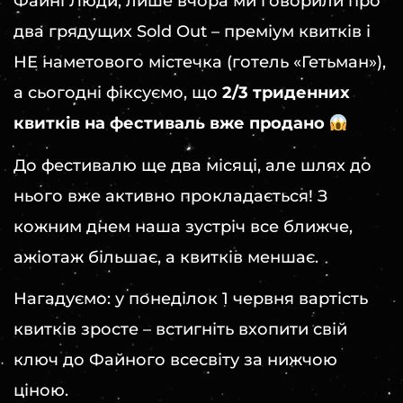
Файні Люди, лише вчора ми говорили про
два грядущих Sold Out – преміум квитків і
НЕ наметового містечка (готель «Гетьман»),
а сьогодні фіксуємо, що
2/3 триденних
квитків на фестиваль вже продано
До фестивалю ще два місяці, але шлях до
нього вже активно прокладається! З
кожним днем наша зустріч все ближче,
ажіотаж більшає, а квитків меншає.
Нагадуємо: у понеділок 1 червня вартість
квитків зросте – встигніть вхопити свій
ключ до Файного всесвіту за нижчою
ціною.