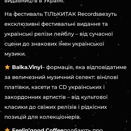
видавництв в Україні.
На фестиваль ТІЛЬКИТАК Recordsвезуть
ексклюзивні фестивальні видання та
українські релізи лейблу – від сучасної
сцени до знакових імен української
музики.
️ Balka.Vinyl
– формація, яка відповідатиме
за величезний музичний селект: вінілові
платівки, касети та CD українських і
закордонних артистів – від культової
класики до свіжих релізів і рідкісних
позицій для колекціонерів.
️ Feelin’good Coffee
подбають про