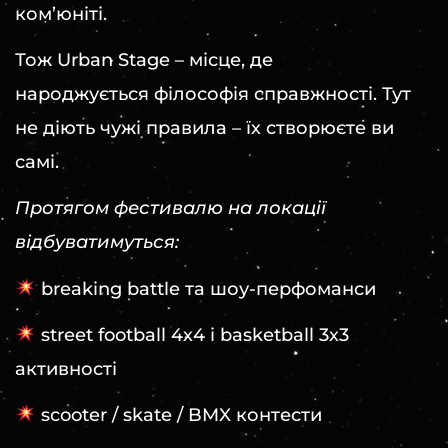
ком’юніті.
Тож Urban Stage – місце, де
народжується філософія справжності. Тут
не діють чужі правила – їх створюєте ви
самі.
Протягом фестивалю на локації
відбуватимуться:
breaking battle та шоу-перфоманси
street football 4х4 і basketball 3х3
активності
scooter / skate / BMX контести