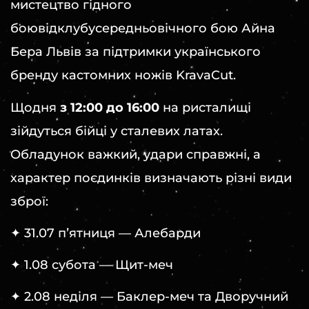
мистецтво гідного
боювідклубусередньовічного бою Айна
Бера Львів за підтримки українського
бренду кастомних ножів KravaCut.
Щодня
з 12:00 до 16:00
на ристалищі
зійдуться бійці у сталевих латах.
Обладунок важкий, удари справжні, а
характер поєдинків визначають різні види
зброї:
✦ 31.07 пʼятниця — Алебарди
✦ 1.08 субота — Щит-меч
✦ 2.08 неділя — Баклер-меч та Дворучний