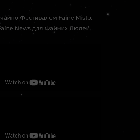
ичайно Фестивалем Faine Misto.
у. Faine News для Файних Людей.